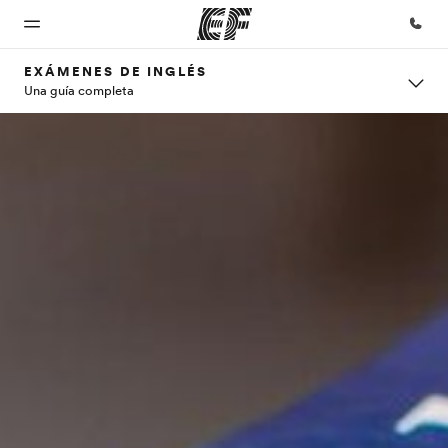
EXÁMENES DE INGLÉS
Una guía completa
Inicio
Programas
Oficinas
Sobre
Trabajos
nosotros
Bienvenido
Ver todo lo que
Encuentra
Únete al
a EF
hacemos
una oficina
equipo
Quiénes
somos