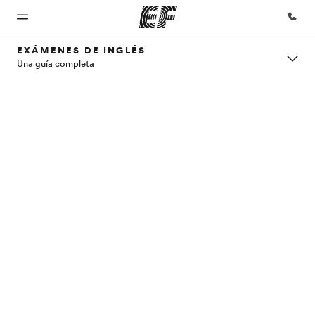
EXÁMENES DE INGLÉS
Una guía completa
Inicio
Programas
Oficinas
Sobre
Trabajos
nosotros
Bienvenido
Ver todo lo que
Encuentra
Únete al
a EF
hacemos
una oficina
equipo
Quiénes
somos