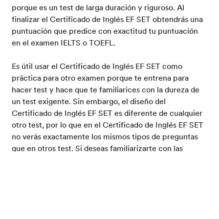
porque es un test de larga duración y riguroso. Al
finalizar el Certificado de Inglés EF SET obtendrás una
puntuación que predice con exactitud tu puntuación
en el examen IELTS o TOEFL.
Es útil usar el Certificado de Inglés EF SET como
práctica para otro examen porque te entrena para
hacer test y hace que te familiarices con la dureza de
un test exigente. Sin embargo, el diseño del
Certificado de Inglés EF SET es diferente de cualquier
otro test, por lo que en el Certificado de Inglés EF SET
no verás exactamente los mismos tipos de preguntas
que en otros test. Si deseas familiarizarte con las
estrategias para hacer test y los tipos de preguntas de
un test concreto, la mejor solución es hacer un curso
Prueba tu nivel de inglés
de preparación de examen.