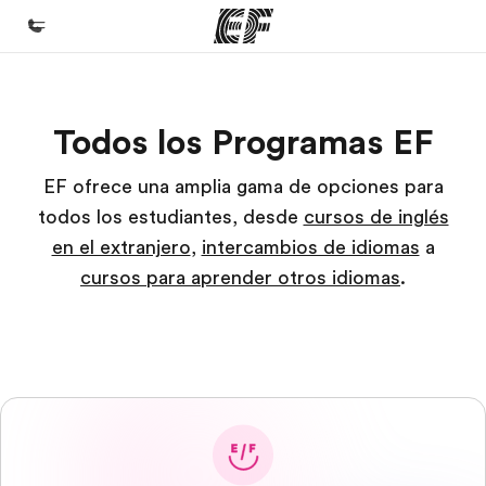
Inicio
Todos los Programas EF
Bienvenido a EF
Programas
EF ofrece una amplia gama de opciones para
todos los estudiantes, desde
cursos de inglés
Ver todo lo que hacemos
en el extranjero
,
intercambios de idiomas
a
Oficinas
cursos para aprender otros idiomas
.
Encuentra una oficina
Sobre nosotros
Quiénes somos
Trabajos
Únete al equipo