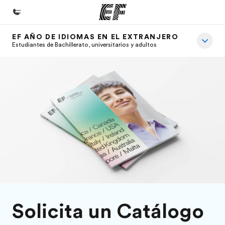
EF AÑO DE IDIOMAS EN EL EXTRANJERO
Inicio
Estudiantes de Bachillerato, universitarios y adultos
Bienvenido a EF
Programas
Ver todo lo que hacemos
Oficinas
Encuentra una oficina
Sobre nosotros
Quiénes somos
Trabajos
Solicita un Catálogo
Únete al equipo