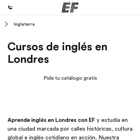
Inglaterra
Inicio
Bienvenido a EF
Cursos de inglés en
Programas
Londres
Ver todo lo que hacemos
Oficinas
Pide tu catálogo gratis
Encuentra una oficina
Sobre nosotros
Quiénes somos
Campus EF
Campus EF
Trabajos
Aprende inglés en Londres con EF
y estudia en
una ciudad marcada por calles históricas, cultura
Únete al equipo
global e inglés cotidiano en acción. Nuestra