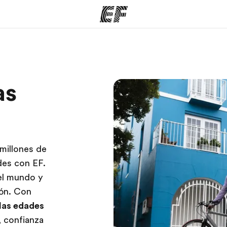
mas
Oficinas
Sobre
as
ue hacemos
Encuentra una oficina
Quié
 millones de
des con EF.
el mundo y
ión. Con
las edades
, confianza