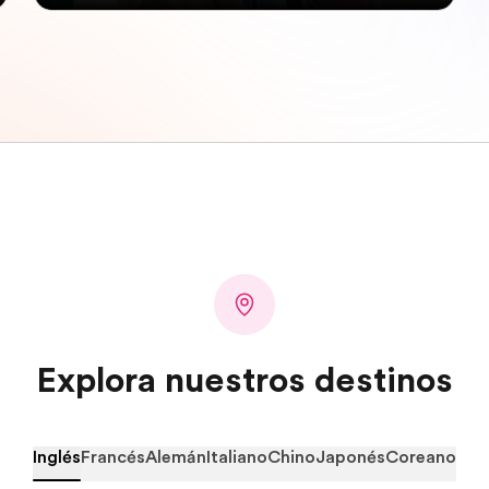
Explora nuestros destinos
Inglés
Francés
Alemán
Italiano
Chino
Japonés
Coreano