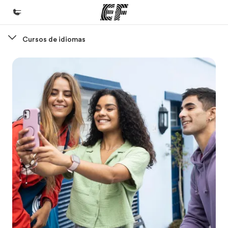
Cursos de idiomas
Inicio
Bienvenido a EF
Programas
Ver todo lo que hacemos
Oficinas
Encuentra una oficina
Sobre nosotros
Quiénes somos
Trabajos
Únete al equipo