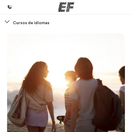
Cursos de idiomas
Inicio
Bienvenido a EF
Programas
Ver todo lo que hacemos
Oficinas
Encuentra una oficina
Sobre nosotros
Quiénes somos
Trabajos
Únete al equipo