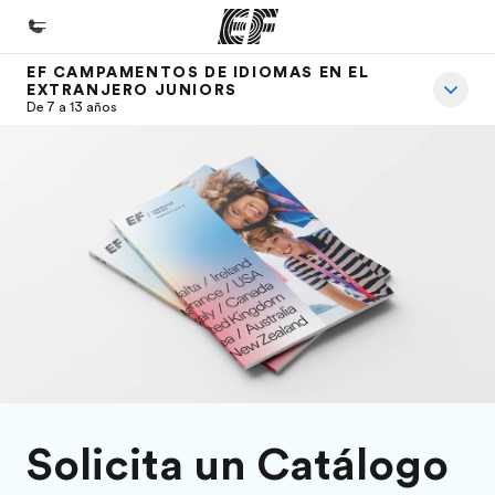
EF CAMPAMENTOS DE IDIOMAS EN EL
EXTRANJERO JUNIORS
Inicio
De 7 a 13 años
Bienvenido a EF
Programas
Ver todo lo que hacemos
Oficinas
Encuentra una oficina
Sobre nosotros
Quiénes somos
Trabajos
Solicita un Catálogo
Únete al equipo