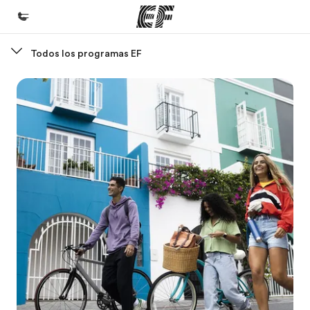
Todos los programas EF
Inicio
Bienvenido a EF
Programas
Ver todo lo que hacemos
Oficinas
Encuentra una oficina
Sobre nosotros
Quiénes somos
Trabajos
Únete al equipo