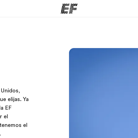
mas
Oficinas
Sobre
ue hacemos
Encuentra una oficina
Quié
 Unidos,
 elijas. Ya
la EF
r el
, tenemos el
.