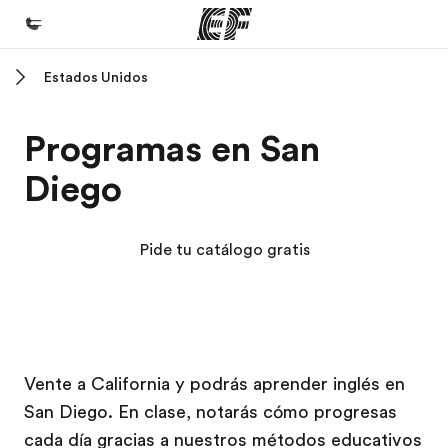
Estados Unidos
Inicio
Bienvenido a EF
Programas en San
Programas
Diego
Ver todo lo que hacemos
Oficinas
Pide tu catálogo gratis
Encuentra una oficina
Sobre nosotros
Quiénes somos
Campus EF
Campus EF
Trabajos
Vente a California y podrás aprender inglés en
San Diego. En clase, notarás cómo progresas
Únete al equipo
cada día gracias a nuestros métodos educativos