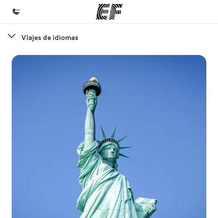
Viajes de idiomas
Inicio
Bienvenido a EF
Programas
Ver todo lo que hacemos
Oficinas
Encuentra una oficina
Sobre nosotros
Quiénes somos
Trabajos
Únete al equipo