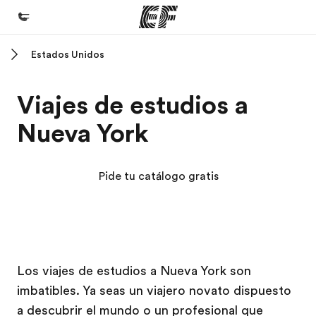
Estados Unidos
Inicio
Bienvenido a EF
Viajes de estudios a
Programas
Nueva York
Ver todo lo que hacemos
Oficinas
Pide tu catálogo gratis
Encuentra una oficina
Sobre nosotros
Quiénes somos
Campus EF
Campus EF
Trabajos
Los viajes de estudios a Nueva York son
imbatibles. Ya seas un viajero novato dispuesto
Únete al equipo
a descubrir el mundo o un profesional que