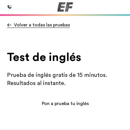
Volver a todas las pruebas
Inicio
Bienvenido a EF
Programas
Test de inglés
Ver todo lo que hacemos
Oficinas
Prueba de inglés gratis de 15 minutos.
Encuentra una oficina
Resultados al instante.
Sobre nosotros
Quiénes somos
Pon a prueba tu inglés
Trabajos
Únete al equipo