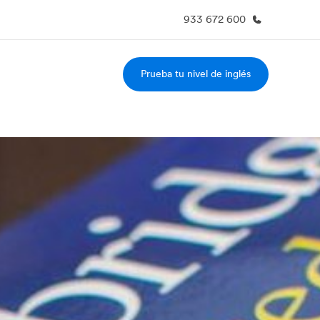
933 672 600
Prueba tu nivel de inglés
 nosotros
Trabajos
nes somos
Únete al equipo