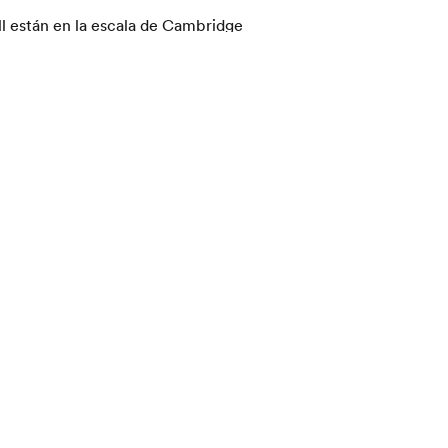
l están en la escala de Cambridge
quivalente en el CEFR. Si un
ntaje general en la misma escala 82-
ódulos tomados). Las instituciones
orme resumido de todos los puntajes
n disponibles en 48 horas, lo que lo
ión que la mayoría de las pruebas
so de evaluación es automatizado.
anguage Assessment, que también es
nglish y a
IELTS
.