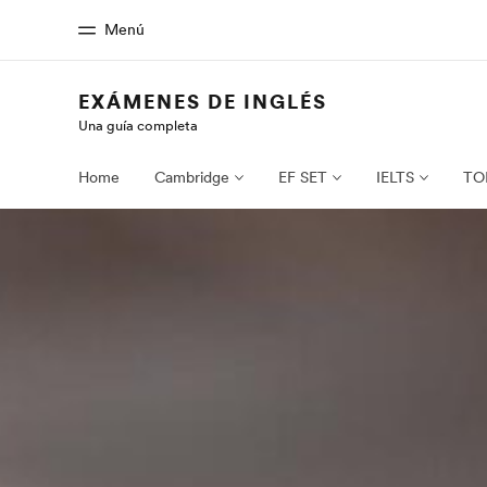
Menú
EXÁMENES DE INGLÉS
Una guía completa
Inicio
Progra
Bienvenido a EF
Ver todo lo qu
Home
Cambridge
EF SET
IELTS
TO