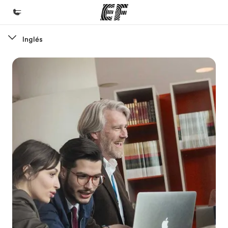
Inglés
Inicio
Bienvenido a EF
Programas
Ver todo lo que hacemos
Oficinas
Encuentra una oficina
Sobre nosotros
Quiénes somos
Trabajos
Únete al equipo