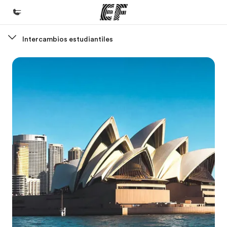
Intercambios estudiantiles
Inicio
Bienvenido a EF
Programas
Ver todo lo que hacemos
Oficinas
Encuentra una oficina
Sobre nosotros
Quiénes somos
Trabajos
Únete al equipo