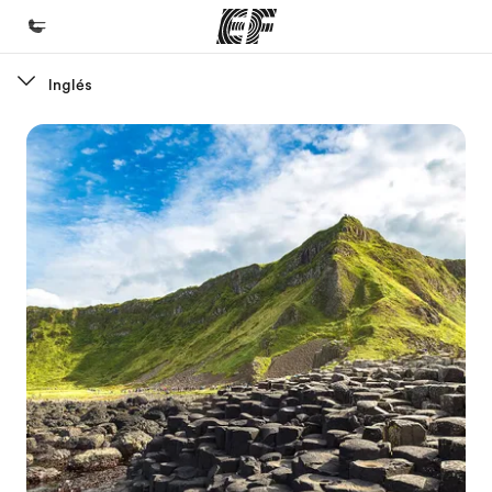
Inglés
Inicio
Bienvenido a EF
Programas
Ver todo lo que hacemos
Oficinas
Encuentra una oficina
Sobre nosotros
Quiénes somos
Trabajos
Únete al equipo