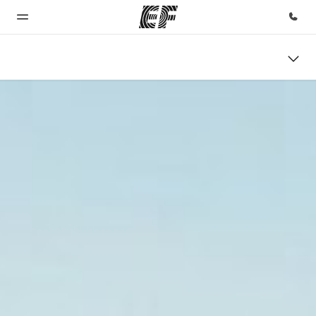
Inicio
Programas
Oficinas
Sobre
Trabajos
nosotros
Bienvenido
Ver todo lo que
Encuentra
Únete al
a EF
hacemos
una oficina
equipo
Quiénes
somos