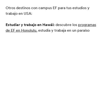
Otros destinos con campus EF para tus estudios y
trabajo en USA:
Estudiar y trabajo en Hawái:
descubre los
programas
de EF en Honolulu
, estudia y trabaja en un paraíso
terrenal.
Catálogo gratis
¿Qué visa necesitas para estudiar y
trabajar en USA?
A diferencia de otros países, EE. UU. no ofrece una visa
de vacaciones con trabajo específica para vacaciones
con trabajo. Sin embargo, gracias al Programa de
Voluntariado de EF puedes estudiar y trabajar en los
Estados Unidos con una visa F-1.
Cómo estudiar y trabajar en USA con la