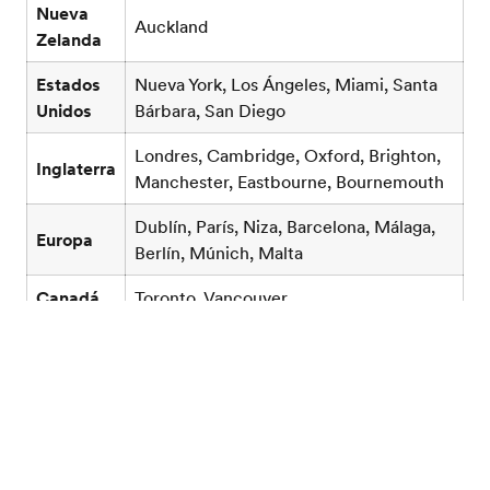
Nueva
Auckland
Zelanda
Estados
Nueva York, Los Ángeles, Miami, Santa
Unidos
Bárbara, San Diego
Londres, Cambridge, Oxford, Brighton,
Inglaterra
Manchester, Eastbourne, Bournemouth
Dublín, París, Niza, Barcelona, ​​Málaga,
Europa
Berlín, Múnich, Malta
Canadá
Toronto, Vancouver
Asia
Tokio, Seúl, Singapur
Catálogo gratis
¡Descubre la información sobre visas de trabajo para
cada destino y todos los detalles sobre nuestros
cursos
de idiomas en el extranjero
!