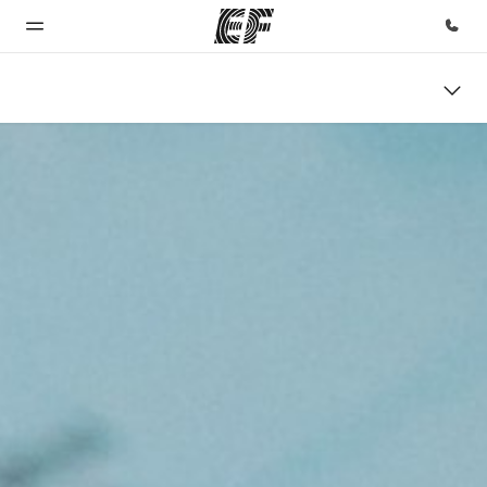
Inicio
Programas
Oficinas
Sobre
Trabajos
nosotros
Bienvenido
Ver todo lo que
Encuentra
Únete al
a EF
hacemos
una oficina
equipo
Quiénes
somos