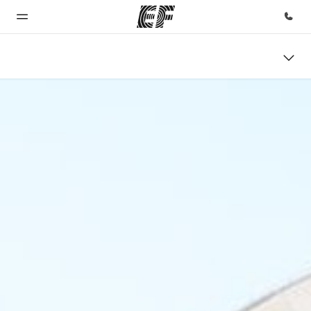
Inicio
Programas
Oficinas
Sobre
Trabajos
nosotros
Bienvenido
Ver todo lo que
Encuentra
Únete al
a EF
hacemos
una oficina
equipo
Quiénes
somos