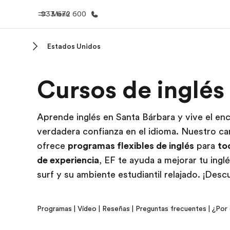
933 672 600
Menú
Estados Unidos
Inicio
Progra
Cursos de inglés
Bienvenido a EF
Ver todo lo q
Aprende inglés en Santa Bárbara y vive el en
verdadera confianza en el idioma. Nuestro cam
ofrece
programas flexibles de inglés
para
to
de experiencia
, EF te ayuda a mejorar tu inglé
surf y su ambiente estudiantil relajado. ¡De
Programas
|
Vídeo
|
Reseñas
|
Preguntas frecuentes
|
¿Por