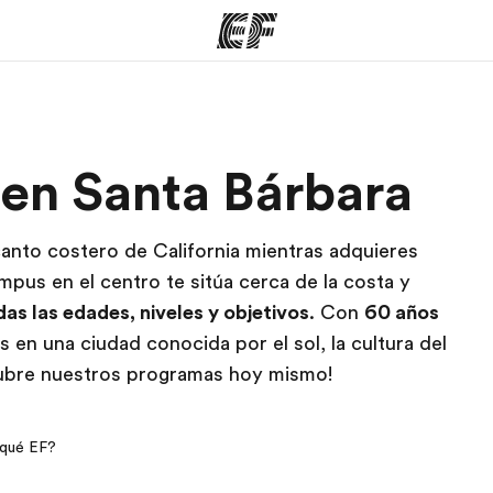
mas
Oficinas
Sobre
 en Santa Bárbara
ue hacemos
Encuentra una oficina
Quié
canto costero de California mientras adquieres
pus en el centro te sitúa cerca de la costa y
das las edades, niveles y objetivos
. Con
60 años
s en una ciudad conocida por el sol, la cultura del
scubre nuestros programas hoy mismo!
 qué EF?