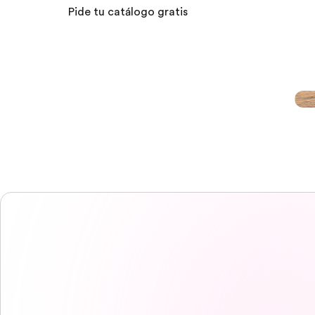
Pide tu catálogo gratis
Campus EF
Campus EF