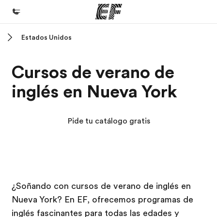
Estados Unidos
Inicio
Bienvenido a EF
Cursos de verano de
Programas
inglés en Nueva York
Ver todo lo que hacemos
Oficinas
Pide tu catálogo gratis
Encuentra una oficina
Sobre nosotros
Quiénes somos
Campus EF
Campus EF
Trabajos
¿Soñando con cursos de verano de inglés en
Nueva York? En EF, ofrecemos programas de
Únete al equipo
inglés fascinantes para todas las edades y