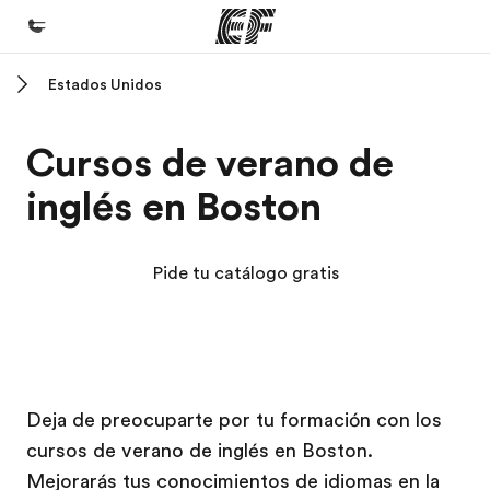
Estados Unidos
Inicio
Bienvenido a EF
Cursos de verano de
Programas
inglés en Boston
Ver todo lo que hacemos
Oficinas
Pide tu catálogo gratis
Encuentra una oficina
Sobre nosotros
Quiénes somos
Campus EF
Campus EF
Trabajos
Deja de preocuparte por tu formación con los
cursos de verano de inglés en Boston.
Únete al equipo
Mejorarás tus conocimientos de idiomas en la