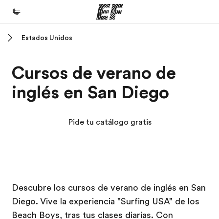
Estados Unidos
Inicio
Bienvenido a EF
Cursos de verano de
Programas
inglés en San Diego
Ver todo lo que hacemos
Oficinas
Pide tu catálogo gratis
Encuentra una oficina
Sobre nosotros
Quiénes somos
Campus EF
Campus EF
Trabajos
Descubre los cursos de verano de inglés en San
Diego. Vive la experiencia "Surfing USA" de los
Únete al equipo
Beach Boys, tras tus clases diarias. Con