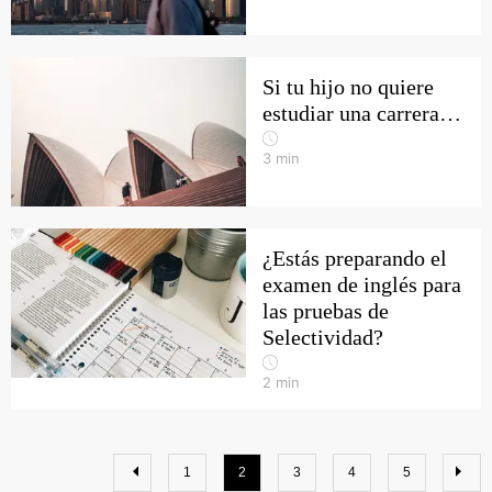
Si tu hijo no quiere
estudiar una carrera…
3
min
¿Estás preparando el
examen de inglés para
las pruebas de
Selectividad?
2
min
1
2
3
4
5