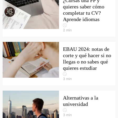
¿Cursas una FP y
quieres saber cómo
completar tu CV?
Aprende idiomas
2
min
EBAU 2024: notas de
corte y qué hacer si no
llegas o no sabes qué
quieres estudiar
3
min
Alternativas a la
universidad
3
min