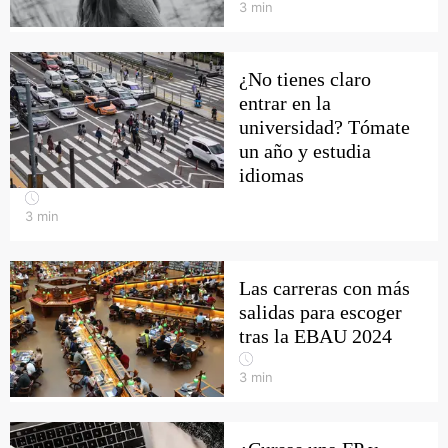
3
min
¿No tienes claro
entrar en la
universidad? Tómate
un año y estudia
idiomas
3
min
Las carreras con más
salidas para escoger
tras la EBAU 2024
3
min