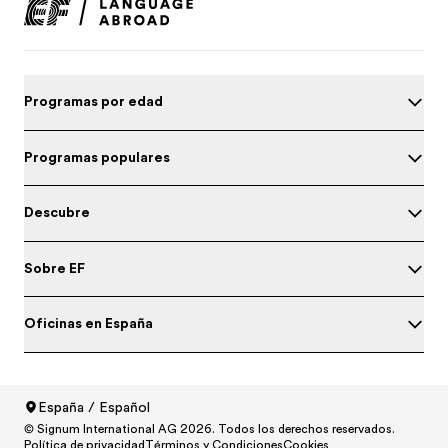
Programas por edad
Programas populares
Descubre
Sobre EF
Oficinas en España
España / Español
Prueba tu nivel de inglés
© Signum International AG 2026. Todos los derechos reservados.
North America
/
Canada / English
Política de privacidad
Términos y Condiciones
Cookies