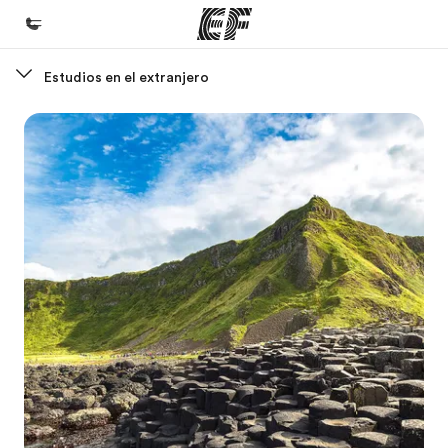
Estudios en el extranjero
Inicio
Bienvenido a EF
Programas
Ver todo lo que hacemos
Oficinas
Encuentra una oficina
Sobre nosotros
Quiénes somos
Trabajos
Únete al equipo