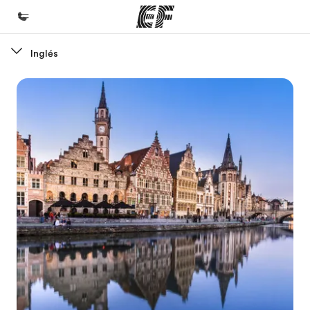
Inglés
Inicio
Bienvenido a EF
Programas
Ver todo lo que hacemos
Oficinas
Encuentra una oficina
Sobre nosotros
Quiénes somos
Trabajos
Únete al equipo