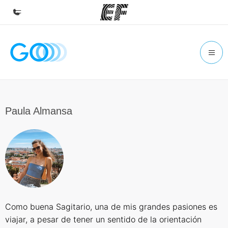
Inicio
Bienvenido a EF
Programas
Ver todo lo que hacemos
Paula Almansa
Oficinas
Encuentra una oficina
Sobre nosotros
Quiénes somos
Trabajos
Como buena Sagitario, una de mis grandes pasiones es
Únete al equipo
viajar, a pesar de tener un sentido de la orientación