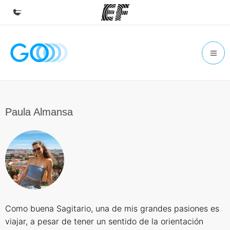
Inicio
Bienvenido a EF
Programas
Ver todo lo que hacemos
Paula Almansa
Oficinas
Encuentra una oficina
Sobre nosotros
Quiénes somos
Trabajos
Como buena Sagitario, una de mis grandes pasiones es
Únete al equipo
viajar, a pesar de tener un sentido de la orientación