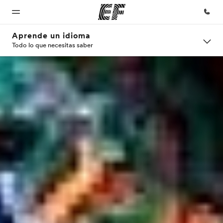
Aprende un idioma
Todo lo que necesitas saber
Inicio
Programas
Oficinas
Sobre
Trabajos
nosotros
Bienvenido
Ver todo lo que
Encuentra
Únete al
a EF
hacemos
una oficina
equipo
Quiénes
somos