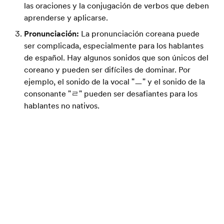
las oraciones y la conjugación de verbos que deben
aprenderse y aplicarse.
Pronunciación:
La pronunciación coreana puede
ser complicada, especialmente para los hablantes
de español. Hay algunos sonidos que son únicos del
coreano y pueden ser difíciles de dominar. Por
ejemplo, el sonido de la vocal "ㅡ" y el sonido de la
consonante "ㄹ" pueden ser desafiantes para los
hablantes no nativos.
Vocabulario:
El vocabulario coreano puede ser
vasto y puede ser difícil recordar nuevas palabras y
Catálogo gratis
frases. Algunas palabras tienen múltiples
significados dependiendo del contexto, por lo que
es importante aprenderlas en contexto.
Matices culturales:
El idioma coreano está
estrechamente relacionado con la cultura coreana,
y los estudiantes pueden necesitar aprender
matices culturales para comprender