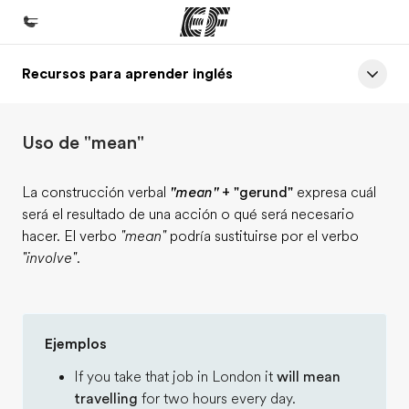
Recursos para aprender inglés
Inicio
Bienvenido a EF
Uso de "mean"
Programas
Ver todo lo que hacemos
La construcción verbal
"mean"
+ "gerund"
expresa cuál
será el resultado de una acción o qué será necesario
Oficinas
hacer. El verbo
"mean"
podría sustituirse por el verbo
Encuentra una oficina
"involve"
.
Sobre nosotros
Quiénes somos
Ejemplos
Trabajos
If you take that job in London it
will mean
Únete al equipo
travelling
for two hours every day.