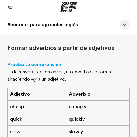
Recursos para aprender inglés
Inicio
Bienvenido a EF
Formar adverbios a partir de adjetivos
Programas
Ver todo lo que hacemos
Prueba tu comprensión
En la mayoría de los casos, un adverbio se forma
Oficinas
añadiendo
-ly
a un adjetivo.
Encuentra una oficina
Adjetivo
Adverbio
Sobre nosotros
Quiénes somos
cheap
cheaply
Trabajos
quick
quickly
Únete al equipo
slow
slowly