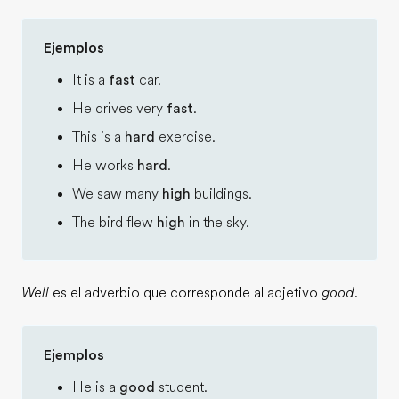
Ejemplos
It is a
fast
car.
He drives very
fast
.
This is a
hard
exercise.
He works
hard
.
We saw many
high
buildings.
The bird flew
high
in the sky.
Well
es el adverbio que corresponde al adjetivo
good
.
Ejemplos
He is a
good
student.