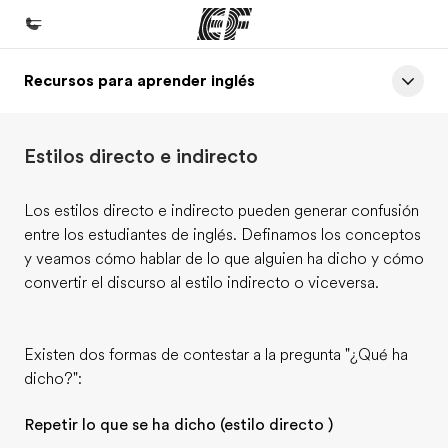
Recursos para aprender inglés
Inicio
Bienvenido a EF
Estilos directo e indirecto
Programas
Ver todo lo que hacemos
Los estilos directo e indirecto pueden generar confusión
entre los estudiantes de inglés. Definamos los conceptos
Oficinas
y veamos cómo hablar de lo que alguien ha dicho y cómo
Encuentra una oficina
convertir el discurso al estilo indirecto o viceversa.
Sobre nosotros
Quiénes somos
Existen dos formas de contestar a la pregunta "¿Qué ha
dicho?":
Trabajos
Únete al equipo
Repetir lo que se ha dicho (estilo directo )