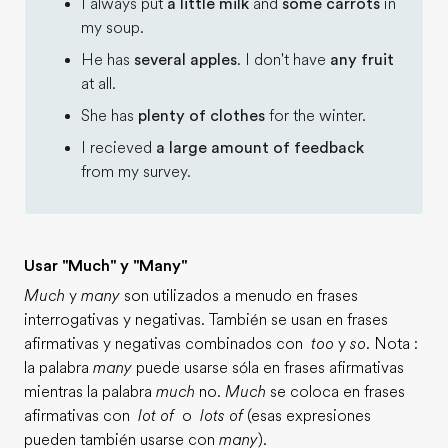
I always put
a little milk
and
some carrots
in
my soup.
He has
several apples
. I don't have
any fruit
at all.
She has
plenty of clothes
for the winter.
I recieved
a large amount of feedback
from my survey.
Usar "Much" y "Many"
Much
y
many
son utilizados a menudo en frases
interrogativas y negativas. También se usan en frases
afirmativas y negativas combinados con
too
y
so
. Nota :
la palabra
many
puede usarse sóla en frases afirmativas
mientras la palabra
much
no.
Much
se coloca en frases
afirmativas con
lot of
o
lots of
(esas expresiones
pueden también usarse con
many
).