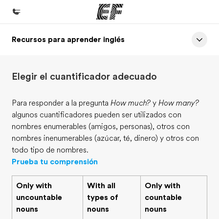
Recursos para aprender inglés
Inicio
Bienvenido a EF
Elegir el cuantificador adecuado
Programas
Ver todo lo que hacemos
Para responder a la pregunta
How much?
y
How many?
algunos cuantificadores pueden ser utilizados con
Oficinas
nombres enumerables (amigos, personas), otros con
Encuentra una oficina
nombres inenumerables (azúcar, té, dinero) y otros con
todo tipo de nombres.
Sobre nosotros
Prueba tu comprensión
Quiénes somos
Only with
With all
Only with
Trabajos
uncountable
types of
countable
Únete al equipo
nouns
nouns
nouns