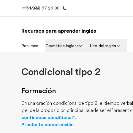
+34 933 67 26 00
Menú
Recursos para aprender inglés
Inicio
Progra
Resumen
Gramática inglesa
Uso del inglés
Bienvenido a EF
Ver todo lo q
Condicional tipo 2
Formación
En una oración condicional de tipo 2, el tiempo verbal d
y el de la proposición principal puede ser el "present c
continuous conditional"
.
Prueba tu comprensión