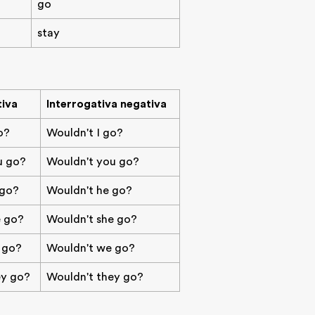
go
stay
tiva
Interrogativa negativa
o?
Wouldn't I go?
u go?
Wouldn't you go?
 go?
Wouldn't he go?
e go?
Wouldn't she go?
 go?
Wouldn't we go?
ey go?
Wouldn't they go?