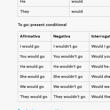
He
would
They
would
To go: present conditional
Afirmativa
Negativa
Interroga
I would go
I wouldn't go
Would I g
You would go
You wouldn't go
Would yo
He would go
He wouldn't go
Would he
She would go
She wouldn't go
Would sh
We would go
We wouldn't go
Would we
They would go
They wouldn't go
Would th