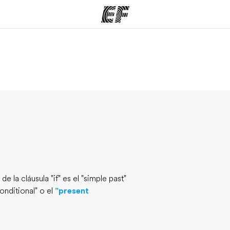
mas
Oficinas
Sobre
ue hacemos
Encuentra una oficina
Quié
e la cláusula "if" es el "simple past"
onditional" o el
"present