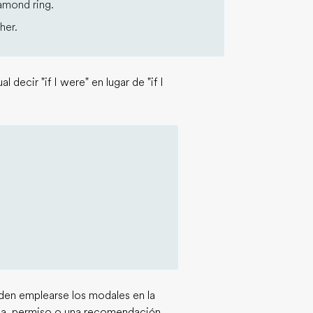
amond ring.
her.
decir "if I were" en lugar de "if I
den emplearse los modales en la
eza, permiso o una recomendación