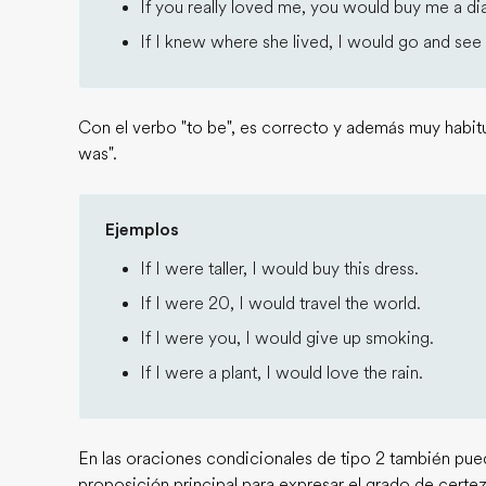
If you really loved me, you would buy me a di
If I knew where she lived, I would go and see 
Con el verbo "to be", es correcto y además muy habitual 
was".
Ejemplos
If I were taller, I would buy this dress.
If I were 20, I would travel the world.
If I were you, I would give up smoking.
If I were a plant, I would love the rain.
En las oraciones condicionales de tipo 2 también pue
proposición principal para expresar el grado de cert