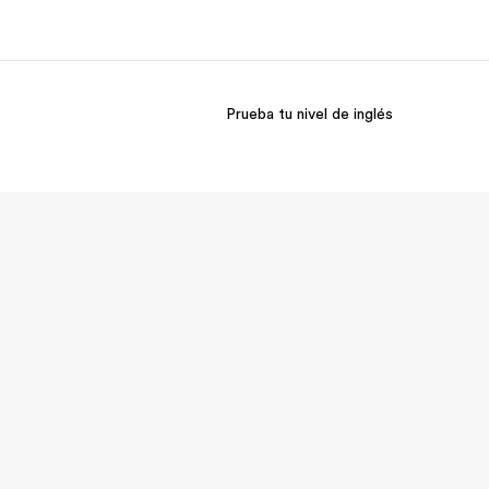
Prueba tu nivel de inglés
 nosotros
Trabajos
nes somos
Únete al equipo