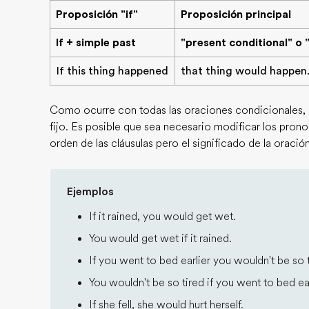
Proposición "if"
Proposición principal
If + simple past
"present conditional" o 
If this thing happened
that thing would happen
Como ocurre con todas las oraciones condicionales, 
fijo. Es posible que sea necesario modificar los prono
orden de las cláusulas pero el significado de la oraci
Ejemplos
If it rained, you would get wet.
You would get wet if it rained.
If you went to bed earlier you wouldn't be so t
You wouldn't be so tired if you went to bed ear
If she fell, she would hurt herself.