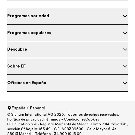
Programas por edad
Programas populares
Descubre
Sobre EF
Oficinas en España
España / Español
Prueba tu nivel de inglés
© Signum International AG 2026. Todos los derechos reservados.
North America
/
Canada / English
Política de privacidad
Términos y Condiciones
Cookies
North America
/
Canada / Français
EF Education S.A - Registro Mercantil de Madrid. Tomo 7.114, folio 136,
sección 8ª hoja M-155.49 - CIF: A28389500 - Calle Mayor 6, 4a
North America
/
México / Español
28013 Madrid – Teléfono +34 900 10 15 00