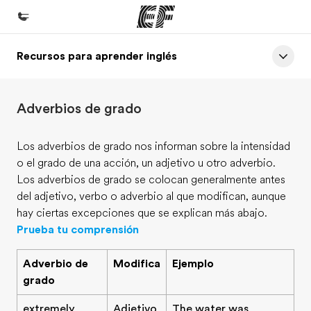
Recursos para aprender inglés
Inicio
Bienvenido a EF
Adverbios de grado
Programas
Ver todo lo que hacemos
Los adverbios de grado nos informan sobre la intensidad
o el grado de una acción, un adjetivo u otro adverbio.
Oficinas
Los adverbios de grado se colocan generalmente antes
Encuentra una oficina
del adjetivo, verbo o adverbio al que modifican, aunque
hay ciertas excepciones que se explican más abajo.
Sobre nosotros
Prueba tu comprensión
Quiénes somos
Adverbio de
Modifica
Ejemplo
Trabajos
grado
Únete al equipo
extremely
Adjetivo
The water was