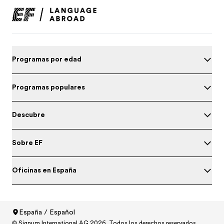
Programas por edad
Programas populares
Descubre
Sobre EF
Oficinas en España
España / Español
Prueba tu nivel de inglés
© Signum International AG 2026. Todos los derechos reservados.