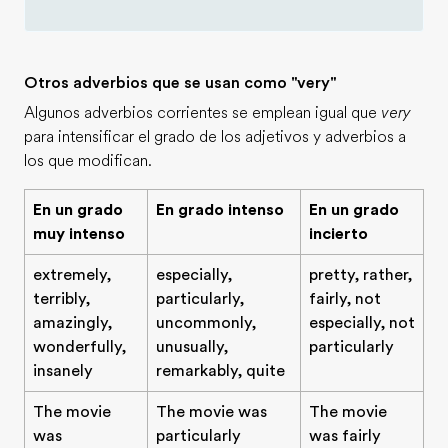
Otros adverbios que se usan como "very"
Algunos adverbios corrientes se emplean igual que
very
para intensificar el grado de los adjetivos y adverbios a
los que modifican.
En un grado
En grado intenso
En un grado
muy intenso
incierto
extremely,
especially,
pretty, rather,
terribly,
particularly,
fairly, not
amazingly,
uncommonly,
especially, not
wonderfully,
unusually,
particularly
insanely
remarkably, quite
The movie
The movie was
The movie
was
particularly
was fairly