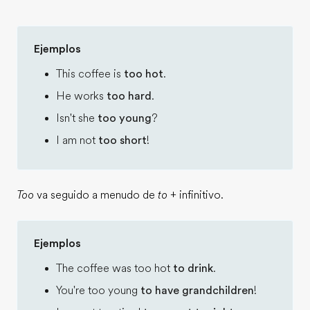
Ejemplos
This coffee is
too hot
.
He works
too hard
.
Isn't she
too young
?
I am not
too short
!
Too
va seguido a menudo de
to
+ infinitivo.
Ejemplos
The coffee was too hot
to drink
.
You're too young
to have grandchildren
!