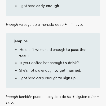
I got here
early enough
.
Enough
va seguido a menudo de
to
+ infinitivo.
Ejemplos
He didn't work hard enough
to pass the
exam
.
Is your coffee hot enough
to drink
?
She's not old enough
to get married
.
I got here early enough
to sign up
.
Enough
también puede ir seguido de
for
+ alguien o
for
+
algo.