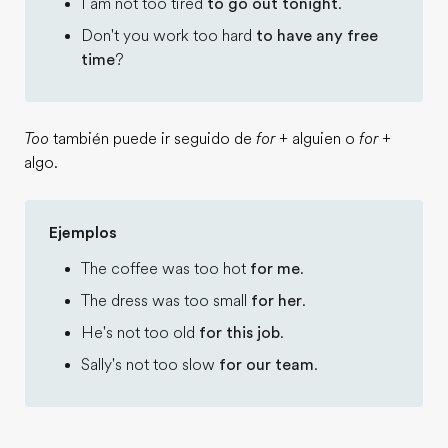
I am not too tired
to go out tonight
.
Don't you work too hard
to have any free
time
?
Too
también puede ir seguido de
for
+ alguien o
for
+
algo.
Ejemplos
The coffee was too hot
for me
.
The dress was too small
for her
.
He's not too old
for this job
.
Sally's not too slow
for our team
.