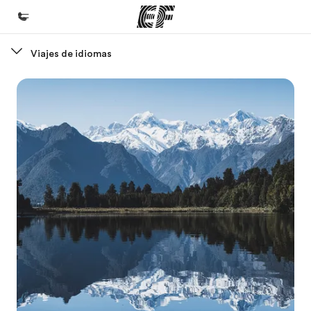
Viajes de idiomas
Inicio
Bienvenido a EF
Programas
Ver todo lo que hacemos
Oficinas
Encuentra una oficina
Sobre nosotros
Quiénes somos
Trabajos
Únete al equipo