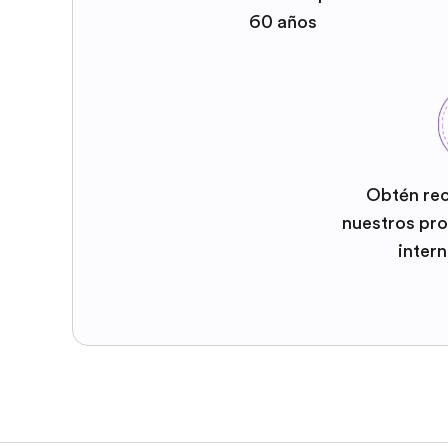
60 años
Obtén re
nuestros pr
inter