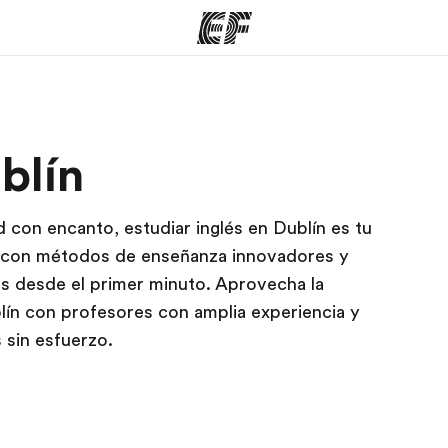
mas
Oficinas
Sobre
blín
ue hacemos
Encuentra una oficina
Quié
 con encanto, estudiar inglés en Dublín es tu
 con métodos de enseñanza innovadores y
lés desde el primer minuto. Aprovecha la
lín con profesores con amplia experiencia y
 sin esfuerzo.