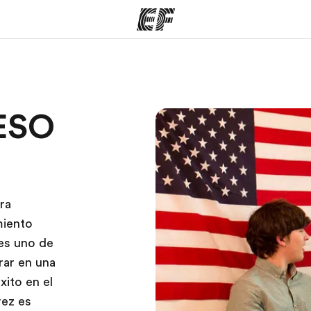
mas
Oficinas
Sobre
 ESO
ue hacemos
Encuentra una oficina
Quié
ra
miento
 es uno de
rar en una
xito en el
vez es