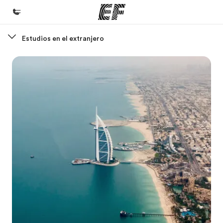
Estudios en el extranjero
Inicio
Bienvenido a EF
Programas
Ver todo lo que hacemos
Oficinas
Encuentra una oficina
Sobre nosotros
Quiénes somos
Trabajos
Únete al equipo