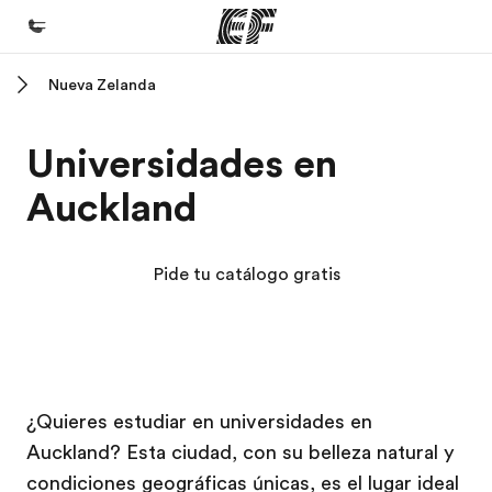
Nueva Zelanda
Inicio
Bienvenido a EF
Universidades en
Programas
Auckland
Ver todo lo que hacemos
Oficinas
Pide tu catálogo gratis
Encuentra una oficina
Sobre nosotros
Quiénes somos
Campus EF
Campus EF
Campus EF
Campus EF
Trabajos
¿Quieres estudiar en universidades en
Auckland? Esta ciudad, con su belleza natural y
Únete al equipo
condiciones geográficas únicas, es el lugar ideal