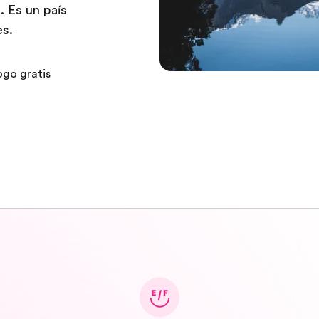
. Es un país
es.
ogo gratis