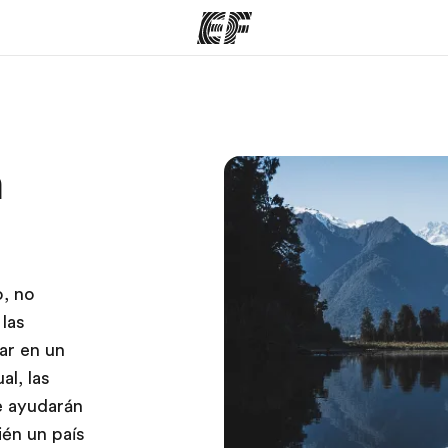
mas
Oficinas
Sobre
n
ue hacemos
Encuentra una oficina
Quié
o, no
 las
ar en un
l, las
e ayudarán
ién un país