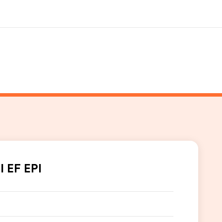
 nosotros
Trabajos
nes somos
Únete al equipo
l EF EPI