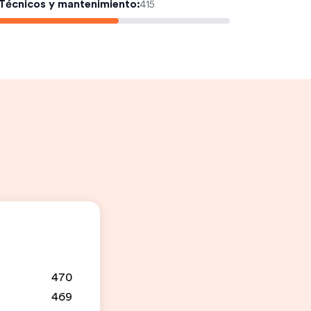
Técnicos y mantenimiento
:
415
470
469