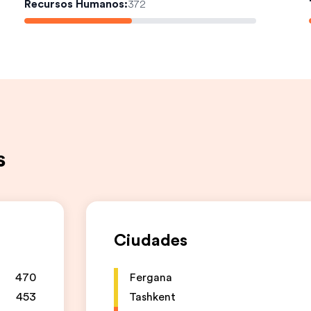
Recursos Humanos
:
372
s
Ciudades
470
Fergana
453
Tashkent