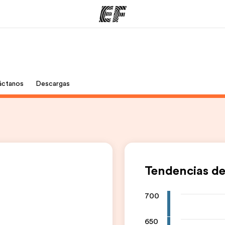
mas
Oficinas
Sobre
áctanos
Descargas
ue hacemos
Encuentra una oficina
Quié
Tendencias de
700
650