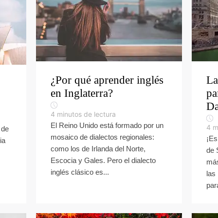
¿Por qué aprender inglés
La
en Inglaterra?
pa
D
4
minutos de lectura
El Reino Unido está formado por un
4
m
 de
mosaico de dialectos regionales:
¡Es
ia
como los de Irlanda del Norte,
de 
Escocia y Gales. Pero el dialecto
más
inglés clásico es...
las
para