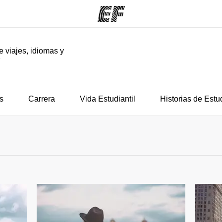
e viajes, idiomas y
F
mas
Oficinas
Sobre
ue hacemos
Encuentra una oficina
Quié
s
Carrera
Vida Estudiantil
Historias de Estu