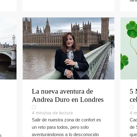
La nueva aventura de
5 
Andrea Duro en Londres
ce
4
minutos de lectura
4
m
Salir de nuestra zona de confort es
Cad
un reto para todos, pero solo
de 
aventurándonos a lo desconocido
que
n