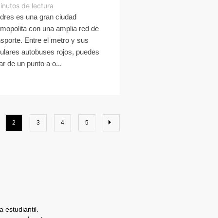
inutos de lectura
dres es una gran ciudad
mopolita con una amplia red de
nsporte. Entre el metro y sus
ulares autobuses rojos, puedes
gar de un punto a o...
2
3
4
5
 estudiantil.