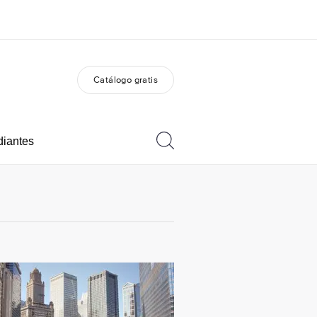
Catálogo gratis
 nosotros
Trabajos
nes somos
Únete al equipo
diantes