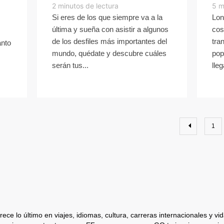
2
minutos de lectura
5
m
Si eres de los que siempre va a la
Lon
última y sueña con asistir a algunos
cos
de los desfiles más importantes del
tra
ánto
mundo, quédate y descubre cuáles
pop
serán tus...
lle
1
ece lo último en viajes, idiomas, cultura, carreras internacionales y vida