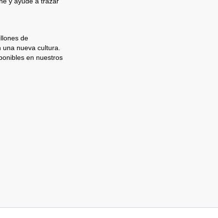
e y ayude a trazar
llones de
n una nueva cultura.
ponibles en nuestros