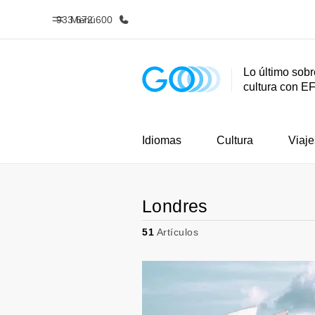
933 672 600
Menú
Lo último sobr
cultura con E
Inicio
Progra
Bienvenido a EF
Ver todo lo q
Idiomas
Cultura
Viaje
Londres
51
Artículos