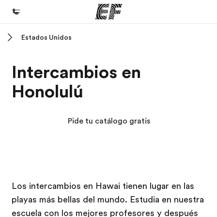
Estados Unidos
Inicio
Bienvenido a EF
Intercambios en
Programas
Honolulú
Ver todo lo que hacemos
Oficinas
Pide tu catálogo gratis
Encuentra una oficina
Sobre nosotros
Quiénes somos
Campus EF
Campus EF
Trabajos
Los intercambios en Hawai tienen lugar en las
playas más bellas del mundo. Estudia en nuestra
Únete al equipo
escuela con los mejores profesores y después