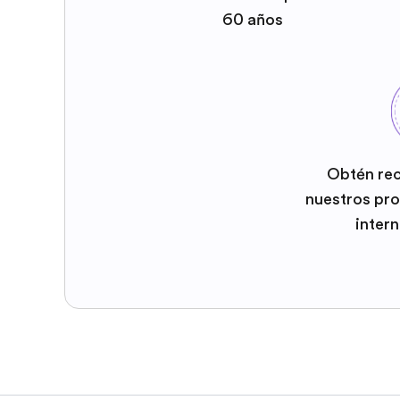
60 años
Obtén re
nuestros pr
inter