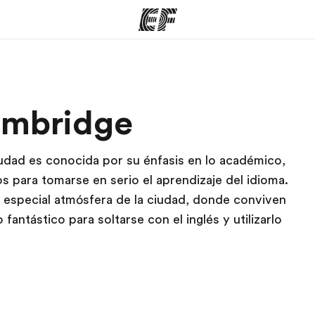
mas
Oficinas
Sobre
ambridge
ue hacemos
Encuentra una oficina
Quié
iudad es conocida por su énfasis en lo académico,
os para tomarse en serio el aprendizaje del idioma.
especial atmósfera de la ciudad, donde conviven
fantástico para soltarse con el inglés y utilizarlo